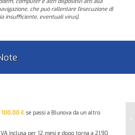
dem, computer e altri dispositivi atti alla
avigazione, che può rallentare l'esecuzione di
a insufficiente, eventuali virus).
Note
 100,00 €
se passi a Blunova da un altro
Bl
 IVA inclusa per 12 mesi e dopo torna a 21,90