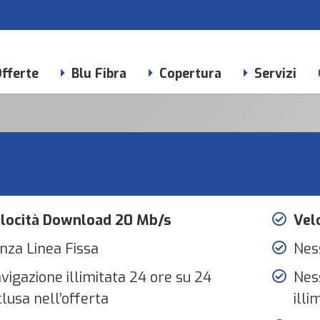
fferte
Blu Fibra
Copertura
Servizi
locità Download 20 Mb/s
Vel
nza Linea Fissa
Nes
vigazione illimitata 24 ore su 24
Ness
clusa nell’offerta
illi