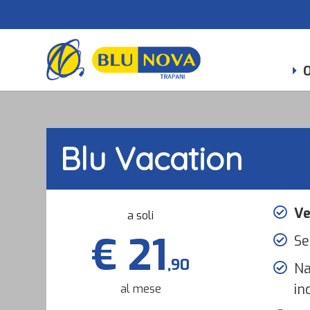
O
Blu Vacation
Ve
a soli
€ 21
Se
,90
Na
in
al mese