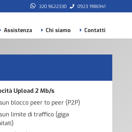
320 9622330
0923 1986941
Assistenza
Chi siamo
Contatti
ocità Upload 2 Mb/s
sun blocco peer to peer (P2P)
un limite di traffico (giga
mitati)