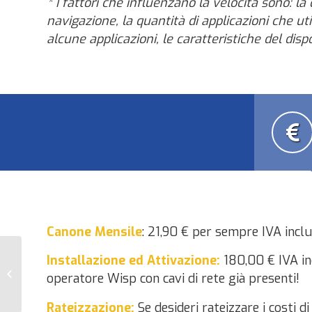
* I fattori che influenzano la velocità sono: l
a 
navigazione, la quantità di applicazioni che u
alcune applicazioni, le caratteristiche del dis
Canone Mensile
: 21,90 € per sempre IVA incl
Installazione ed Attivazione:
180,00 € IVA in
Blu Home 30
operatore Wisp con cavi di rete già presenti!
Rateizzazione:
Se desideri rateizzare i costi 