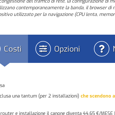
congestione del traffico di rete, la configurazione di mo
tilizzano contemporaneamente la banda, il browser di n
positivo utilizzato per la navigazione (CPU lenta, memori
Costi
Opzioni
usa
clusa una tantum (per 2 installazioni)
che scendono a
di router e installazione il canone diventa 44,65 €/MESE