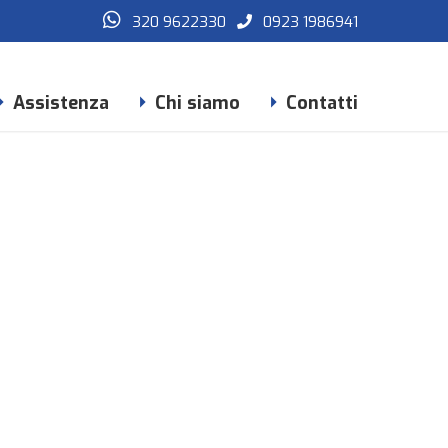
320 9622330
0923 1986941
Assistenza
Chi siamo
Contatti