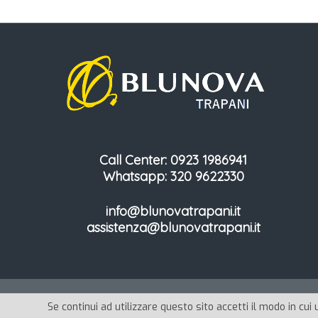
Call Center: 0923 1986941
Whatsapp: 320 9622330
info@blunovatrapani.it
assistenza@blunovatrapani.it
© Copyright - Blunova Trapani - Realizzato da
Studio BTS
Se continui ad utilizzare questo sito accetti il modo in cui 