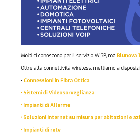
Molti ci conoscono per il servizio WISP, ma
Blunova T
Oltre alla connettività wireless, mettiamo a disposiz
•
Connessioni in Fibra Ottica
• Sistemi di Videosorveglianza
• Impianti di Allarme
• Soluzioni internet su misura per abitazioni e az
• Impianti di rete