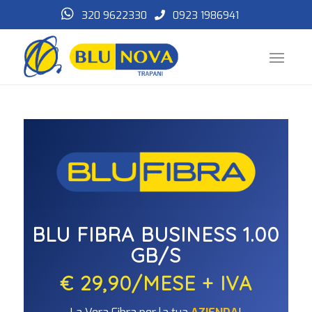
320 9622330
0923 1986941
BLU FIBRA BUSINESS 1.00
GB/S
€ 29,90/MESE + IVA