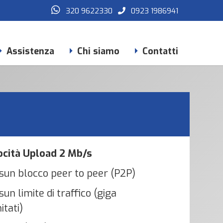
320 9622330
0923 1986941
Assistenza
Chi siamo
Contatti
ocità Upload 2 Mb/s
sun blocco peer to peer (P2P)
un limite di traffico (giga
mitati)