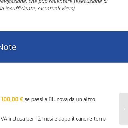
avigazione, che può rallentare l'esecuzione di
a insufficiente, eventuali virus).
Note
 100,00 €
se passi a Blunova da un altro
Bl
 IVA inclusa per 12 mesi e dopo il canone torna