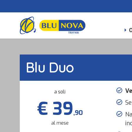
O
Blu Duo
Ve
a soli
€ 39
Se
,90
Na
in
al mese