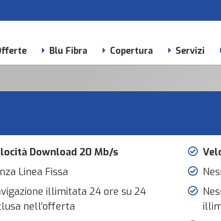
fferte
Blu Fibra
Copertura
Servizi
locità Download 20 Mb/s
Vel
nza Linea Fissa
Nes
vigazione illimitata 24 ore su 24
Ness
clusa nell’offerta
illi