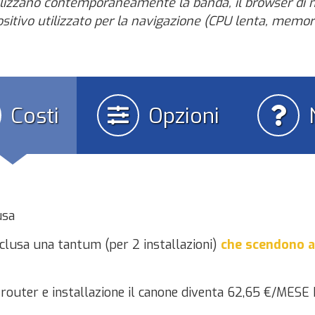
tilizzano contemporaneamente la banda, il browser di n
positivo utilizzato per la navigazione (CPU lenta, memori
Costi
Opzioni
usa
clusa una tantum (per 2 installazioni)
che scendono a
di router e installazione il canone diventa 62,65 €/MESE