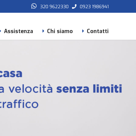
320 9622330
0923 1986941
Assistenza
Chi siamo
Contatti