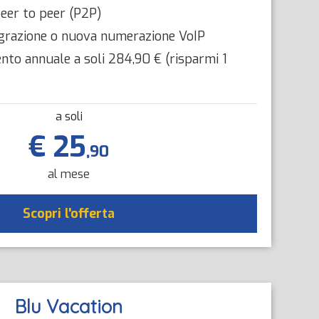
eer to peer (P2P)
migrazione o nuova numerazione VoIP
to annuale a soli 284,90 € (risparmi 1
a soli
€ 25
,90
al mese
Scopri l'offerta
Blu Vacation