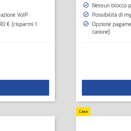
Nessun blocco p
razione VoIP
Possibilità di 
0 € (risparmi 1
Opzione pagamen
canone)
Casa