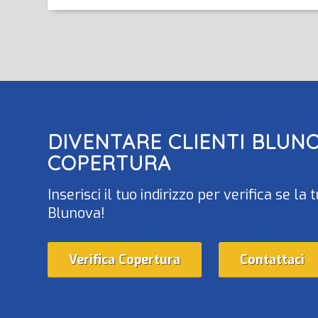
DIVENTARE CLIENTI
BLUN
COPERTURA
Inserisci il tuo indirizzo per verifica se 
Blunova!
Verifica Copertura
Contattaci