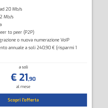
oad 20 Mb/s
 2 Mb/s
a
eer to peer (P2P)
migrazione o nuova numerazione VoIP
to annuale a soli 240,90 € (risparmi 1
a soli
€ 21
,90
al mese
Scopri l'offerta