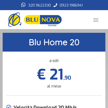
320 9622330
0923 1986941
Blu Home 20
a soli
€ 21
,90
al mese
Velocità Download 20 Mb/s